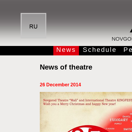
NOVGOR
News
Schedule
Pe
News of theatre
26 December 2014